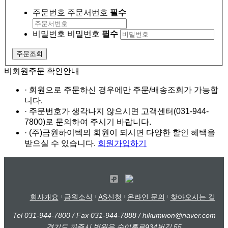
주문번호
주문서번호
필수
비밀번호
비밀번호
필수
비회원주문 확인안내
· 회원으로 주문하신 경우에만 주문/배송조회가 가능합
니다.
· 주문번호가 생각나지 않으시면 고객센터(
031-944-
7800
)로 문의하여 주시기 바랍니다.
· (주)금원하이텍의 회원이 되시면 다양한 할인 혜택을
받으실 수 있습니다.
회원가입하기
회사개요
금원소식
AS신청
온라인 문의
찾아오시는 길
Tel 031-944-7800 / Fax 031-944-7888 / hikumwon@naver.com
경기도 파주시 법원읍 술이홀로934번길 55