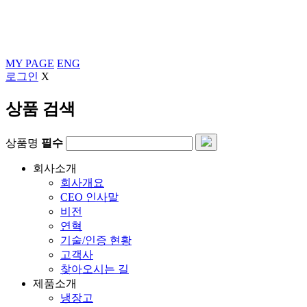
MY PAGE
ENG
로그인
X
상품 검색
상품명
필수
회사소개
회사개요
CEO 인사말
비전
연혁
기술/인증 현황
고객사
찾아오시는 길
제품소개
냉장고