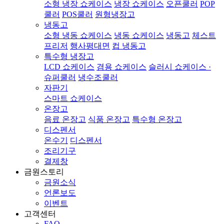
소형 냉장 쇼케이스
냉장 쇼케이스
오픈쿨러
POP
쿨러
POS쿨러
원형냉장고
냉동고
소형 냉동 쇼케이스
냉동 쇼케이스
냉동고
체스트
프리저
행사평대면
컵 냉동고
특수형 냉장고
LCD 쇼케이스
겸용 쇼케이스
슬러시 쇼케이스 ·
슈퍼쿨러
냉수조쿨러
자판기
스마트 쇼케이스
온장고
음료 온장고
식품 온장고
특수형 온장고
디스펜서
온수기
디스펜서
조리기구
결제창
금원스토리
금원소식
언론보도
이벤트
고객센터
FAQ