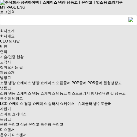
MY PAGE
ENG
로그인
X
회사소개
회사개요
CEO 인사말
비전
연혁
기술/인증 현황
고객사
찾아오시는 길
제품소개
냉장고
소형 냉장 쇼케이스
냉장 쇼케이스
오픈쿨러
POP쿨러
POS쿨러
원형냉장고
냉동고
소형 냉동 쇼케이스
냉동 쇼케이스
냉동고
체스트프리저
행사평대면
컵 냉동고
특수형 냉장고
LCD 쇼케이스
겸용 쇼케이스
슬러시 쇼케이스 · 슈퍼쿨러
냉수조쿨러
자판기
스마트 쇼케이스
온장고
음료 온장고
식품 온장고
특수형 온장고
디스펜서
온수기
디스펜서