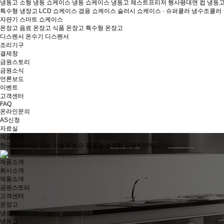
냉동고
소형 냉동 쇼케이스
냉동 쇼케이스
냉동고
체스트프리저
행사평대면
컵 냉동
특수형 냉장고
LCD 쇼케이스
겸용 쇼케이스
슬러시 쇼케이스 · 슈퍼쿨러
냉수조쿨러
자판기
스마트 쇼케이스
온장고
음료 온장고
식품 온장고
특수형 온장고
디스펜서
온수기
디스펜서
조리기구
결제창
금원스토리
금원소식
언론보도
이벤트
고객센터
FAQ
온라인문의
AS신청
자료실
제품소개
한국에서 가장 앞선 기술과 높은 품질을 보유한 금원하이텍입니다.
제품소개
회사소개
제품소개
금원스토리
고객센터
온장고
냉장고
냉동고