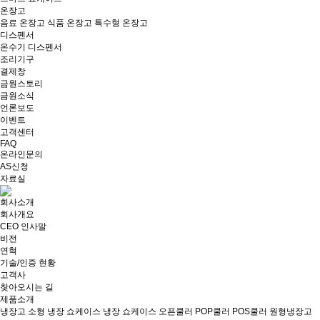
온장고
음료 온장고
식품 온장고
특수형 온장고
디스펜서
온수기
디스펜서
조리기구
결제창
금원스토리
금원소식
언론보도
이벤트
고객센터
FAQ
온라인문의
AS신청
자료실
회사소개
회사개요
CEO 인사말
비전
연혁
기술/인증 현황
고객사
찾아오시는 길
제품소개
냉장고
소형 냉장 쇼케이스
냉장 쇼케이스
오픈쿨러
POP쿨러
POS쿨러
원형냉장고