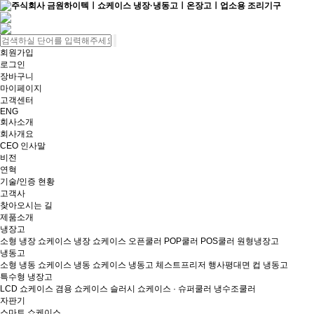
회원가입
로그인
장바구니
마이페이지
고객센터
ENG
회사소개
회사개요
CEO 인사말
비전
연혁
기술/인증 현황
고객사
찾아오시는 길
제품소개
냉장고
소형 냉장 쇼케이스
냉장 쇼케이스
오픈쿨러
POP쿨러
POS쿨러
원형냉장고
냉동고
소형 냉동 쇼케이스
냉동 쇼케이스
냉동고
체스트프리저
행사평대면
컵 냉동고
특수형 냉장고
LCD 쇼케이스
겸용 쇼케이스
슬러시 쇼케이스 · 슈퍼쿨러
냉수조쿨러
자판기
스마트 쇼케이스