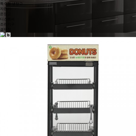
특수형 냉장고
자판기
온장고
디스펜서
조리기구
결제창