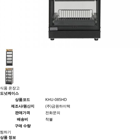
식품 온장고
도넛케이스
상품코드
KHU-085HD
제조사/원산지
(주)금원하이텍
판매가격
전화문의
배송비
착불
구매 수량
찜하기
상품 정보