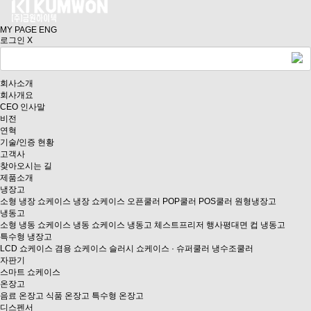
MY PAGE
ENG
로그인
X
회사소개
회사개요
CEO 인사말
비전
연혁
기술/인증 현황
고객사
찾아오시는 길
제품소개
냉장고
소형 냉장 쇼케이스
냉장 쇼케이스
오픈쿨러
POP쿨러
POS쿨러
원형냉장고
냉동고
소형 냉동 쇼케이스
냉동 쇼케이스
냉동고
체스트프리저
행사평대면
컵 냉동고
특수형 냉장고
LCD 쇼케이스
겸용 쇼케이스
슬러시 쇼케이스 · 슈퍼쿨러
냉수조쿨러
자판기
스마트 쇼케이스
온장고
음료 온장고
식품 온장고
특수형 온장고
디스펜서