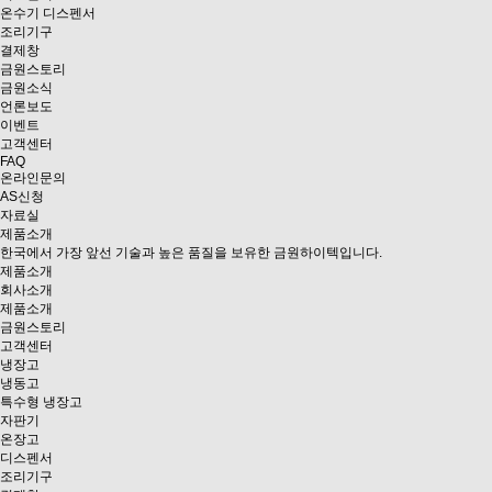
온수기
디스펜서
조리기구
결제창
금원스토리
금원소식
언론보도
이벤트
고객센터
FAQ
온라인문의
AS신청
자료실
제품소개
한국에서 가장 앞선 기술과 높은 품질을 보유한 금원하이텍입니다.
제품소개
회사소개
제품소개
금원스토리
고객센터
냉장고
냉동고
특수형 냉장고
자판기
온장고
디스펜서
조리기구