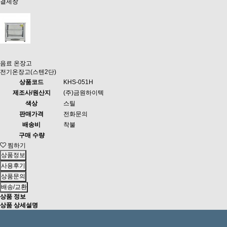
결제창
음료 온장고
전기온장고(스텐2단)
상품코드
KHS-051H
제조사/원산지
(주)금원하이텍
색상
스틸
판매가격
전화문의
배송비
착불
구매 수량
찜하기
상품정보
사용후기
상품문의
배송/교환
상품 정보
상품 상세설명